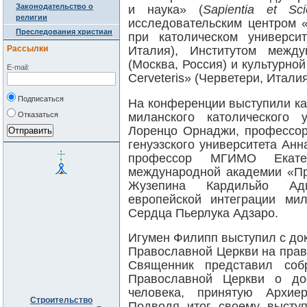
Законодательство о
и наука» (
Sapientia et Sci
религии
исследовательским центром 
Преследования христиан
при католическом универси
Рассылки
Италия), Институтом меж
(Москва, Россия) и культурной
E-mail:
Cerveteris» (Черветери, Италия
Подписаться
На конференции выступили к
Отказаться
миланского католического 
Лоренцо Орнаджи, профессор
генуэзского университета Ан
профессор МГИМО Екатер
международной академии «Пр
Жузепина Кардильйо Ад
европейской интеграции мил
Сердца Пьерлука Адзаро
.
Игумен Филипп выступил с до
Православной Церкви на прав
Священник представил соб
Православной Церкви о до
человека, принятую Архие
Строительство
Подводя итог своему высту