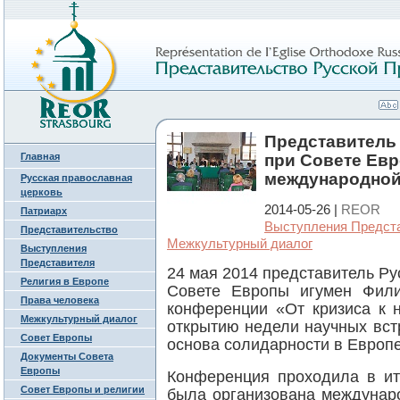
Представитель
Главная
при Совете Ев
международной
Русская православная
церковь
2014-05-26 |
REOR
Патриарх
Выступления Предст
Представительство
Межкультурный диалог
Выступления
Представителя
24 мая 2014 представитель Р
Религия в Европе
Совете Европы игумен Фили
Права человека
конференции «От кризиса к 
Межкультурный диалог
открытию недели научных вст
Совет Европы
основа солидарности в Европе
Документы Совета
Европы
Конференция проходила в ит
Совет Европы и религии
была организована междунар