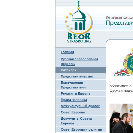
Главная
Русская православная
церковь
Патриарх
Представительство
Выступления
обратился с
Представителя
Церкви поде
Религия в Европе
Права человека
Межкультурный диалог
Совет Европы
Документы Совета
Европы
Совет Европы и религии