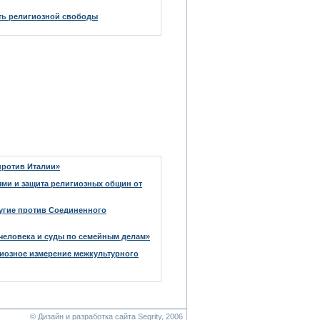
ть религиозной свободы
против Италии»
ми и защита религиозных общин от
ругие против Соединенного
 человека и суды по семейным делам»
гиозное измерение межкультурного
© Дизайн и разработка сайта Segrity
, 2006