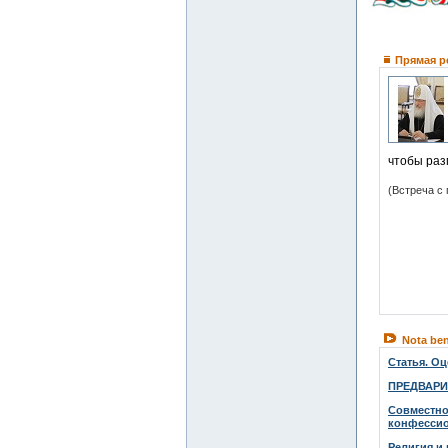
Прямая р
чтобы ра
(Встреча с
Nota be
Статья. Оц
ПРЕДВАРИ
Совместно
конфессио
Религия и