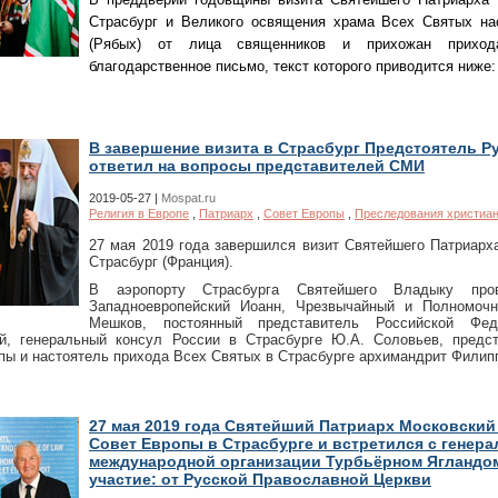
Страсбург и Великого освящения храма Всех Святых на
(Рябых) от лица священников и прихожан приход
благодарственное письмо, текст которого приводится ниже:
В завершение визита в Страсбург Предстоятель Р
ответил на вопросы представителей СМИ
2019-05-27 |
Mospat.ru
Религия в Европе
,
Патриарх
,
Совет Европы
,
Преследования христиа
27 мая 2019 года завершился визит Святейшего Патриарх
Страсбург (Франция).
В аэропорту Страсбурга Святейшего Владыку про
Западноевропейский Иоанн, Чрезвычайный и Полномоч
Мешков, постоянный представитель Российской Фе
й, генеральный консул России в Страсбурге Ю.А. Соловьев, предс
пы и настоятель прихода Всех Святых в Страсбурге архимандрит Филипп
27 мая 2019 года Святейший Патриарх Московский
Совет Европы в Страсбурге и встретился с генер
международной организации Турбьёрном Ягландом
участие: от Русской Православной Церкви