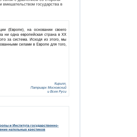
и вмешательством государства в
ии (Европе), на основании своего
ла ни одна европейская страна в XX
это за система. Исходя из этого, мы
сованными силами в Европе для того,
Кирилл,
Патриарх Московский
и Всея Руси
опы и Института государственно-
ение нательных крестиков