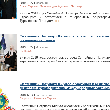
2019-05-27 |
Mospat.ru
Совет Европы
,
Межкультурный диалог
,
Патриарх
27 мая 2019 года Святейший Патриарх Московский и всея
Страсбурге и встретился с генеральным секретарем
Турбьёрном Ягландом.
>>>
Святейший Патриарх Кирилл встретился с верхо
по правам человека
2019-05-27 |
Mospat.ru
Патриарх
27 мая 2019 года состоялась встреча Святейшего Патриар
верховным комиссаром Совета Европы по правам человека
Святейший Патриарх Кирилл обратился к религио
деятелям, руководителям международных организ
2018-12-14 |
Patriarchia.ru
Патриарх
,
Религия в Европе
Святейший Патриарх Кирилл обратился к религиозным и г
руководителям международных организаций с посланиями в