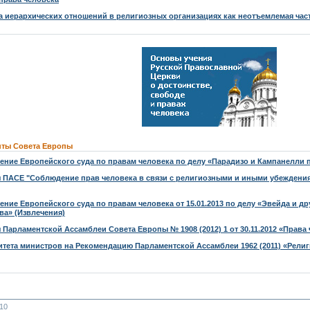
 иерархических отношений в религиозных организациях как неотъемлемая час
ты Совета Европы
ение Европейского суда по правам человека по делу «Парадизо и Кампанелли 
 ПАСЕ "Соблюдение прав человека в связи с религиозными и иными убеждения
ение Европейского суда по правам человека от 15.01.2013 по делу «Эвейда и д
ва» (Извлечения)
 Парламентской Ассамблеи Совета Европы № 1908 (2012) 1 от 30.11.2012 «Права
итета министров на Рекомендацию Парламентской Ассамблеи 1962 (2011) «Рели
10