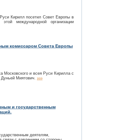
 Руси Кирилл посетил Совет Европы в
 этой международной организации
вным комиссаром Совета Европы
ха Московского и всея Руси Кирилла с
 Дуньей Миятович.
>>>
зным и государственным
аций.
осударственным деятелям,
 связи с давлением со стороны