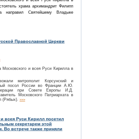
стоятель храма архимандрит Филипп 
а направил Святейшему Владыке 
усской Православной Церкви
н
а Московского и всея Руси Кирилла в
вожали митрополит Корсунский и
ный посол России во Франции А.Ю.
дерации при Совете Европы И.Д.
тавитель Московского Патриархата в
 (Рябых).
>>>
 и всея Руси Кирилл посетил
альным секретарем этой
. Во встрече также приняли