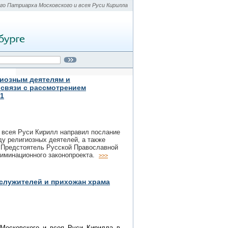
о Патриарха Московского и всея Руси Кирилла
гиозным деятелям и
связи с рассмотрением
1
и всея Руси Кирилл направил послание
у религиозных деятелей, а также
 Предстоятель Русской Православной
риминационного законопроекта.
>>>
служителей и прихожан храма
Московского и всея Руси Кирилла в 