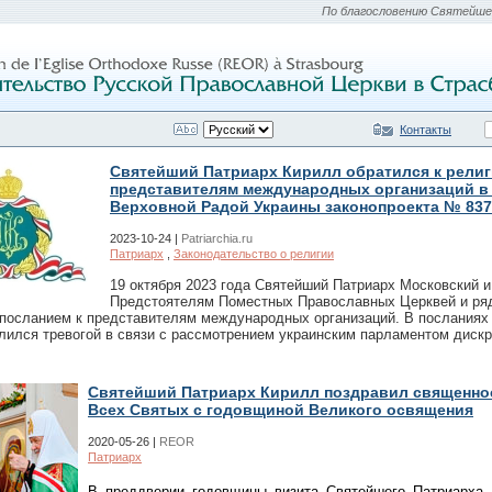
По благословению Святейшег
Контакты
Святейший Патриарх Кирилл обратился к рели
представителям международных организаций в 
Верховной Радой Украины законопроекта № 837
2023-10-24 |
Patriarchia.ru
Патриарх
,
Законодательство о религии
19 октября 2023 года Святейший Патриарх Московский 
Предстоятелям Поместных Православных Церквей и ряд
 посланием к представителям международных организаций. В посланиях
лился тревогой в связи с рассмотрением украинским парламентом диск
Святейший Патриарх Кирилл поздравил священно
Всех Святых с годовщиной Великого освящения
2020-05-26 |
REOR
Патриарх
В преддверии годовщины визита Святейшего Патриарха 