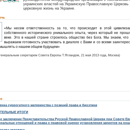
украинских властей на Украинскую Православную Церковь 
церковную жизнь на Украине.
ечь
«Мы несем ответственность за то, что происходит в этой цивилизац
собственного исторического уникального опыта, через который не прош
веке. Это в нашей стране строилось общество без Бога. Мы знаем, что 
выражаем готовность участвовать в диалоге с Вами и со всеми заинтере
змышлять о нашем общем будущем»
 генеральным секретарем Совета Европы Т.Ягландом, 21 мая 2013 года, Москва)
ne
енка суррогатного материнства с позиций права и биоэтики
ТЕЛЬНЫЕ ИТОГИ
е заключение Представительства Русской Православной Церкви при Совете Евр
нальных отношений и права о правовой оценке установления запретов на нош
 права человека