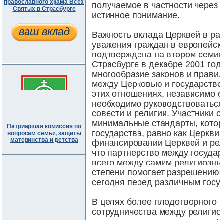
православного храма Всех
получаемое в частности через
Святых в Страсбурге
истинное понимание.
ваш вклад
Важность вклада Церквей в ра
уважения граждан в европейс
подтверждена на втором семи
Страсбурге в декабре 2001 го
многообразие законов и прав
между Церковью и государство
этих отношениях, независимо
необходимо руководствоватьс
совести и религии. Участники
минимальные стандарты, кот
Патриаршая комиссия по
государства, равно как Церкви
вопросам семьи, защиты
материнства и детства
финансировании Церквей и ре
что партнерство между госуда
всего между самим религиозн
степени помогает разрешению
сегодня перед различным гос
В целях более плодотворного
сотрудничества между религи