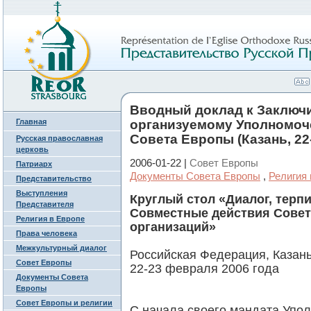
Вводный доклад к Заключи
Главная
организуемому Уполномоч
Совета Европы (Казань, 22
Русская православная
церковь
2006-01-22 |
Совет Европы
Патриарх
Документы Совета Европы
,
Религия 
Представительство
Выступления
Круглый стол «Диалог, терп
Представителя
Совместные действия Совет
Религия в Европе
организаций»
Права человека
Межкультурный диалог
Российская Федерация, Казан
Совет Европы
22-23 февраля 2006 года
Документы Совета
Европы
Совет Европы и религии
С начала своего мандата Упо