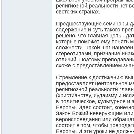
религиозной реальности нет во
светских странах.
Предшествующие семинары да
содержание и суть такого пре
решено, что главная цель - да
которые поможет ему понять м
сложности. Такой шаг нацелен
стереотипами, признание инако
отличий. Поэтому преподаван
схоже с предоставлением знан
Стремление к достижению вы
предоставляет центральное м
религиозной реальности глав
(христианству, иудаизму и исл
в политическое, культурное и
Европы. Идея состоит, конечно
Закон Божий неверующим или
вероисповедания или обращать
состоит в том, чтобы препода
Европы. И эти уроки не должн