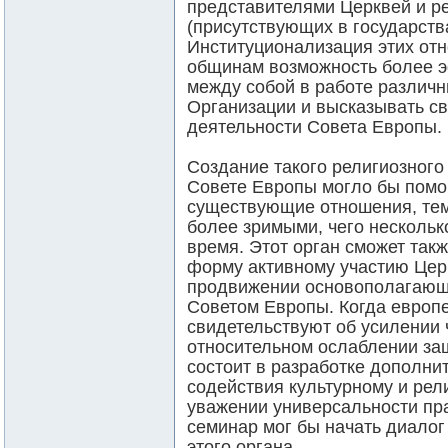
представителями Церквей и р
(присутствующих в государств
Институционализация этих от
общинам возможность более 
между собой в работе различ
Организации и высказывать с
деятельности Совета Европы.
Создание такого религиозного
Совете Европы могло бы помо
существующие отношения, тем
более зримыми, чего нескольк
время. Этот орган сможет так
форму активному участию Цер
продвижении основополагающ
Советом Европы. Когда европ
свидетельствуют об усилении 
относительном ослаблении за
состоит в разработке дополни
содействия культурному и рел
уважении универсальности пр
семинар мог бы начать диалог 
этого органа.