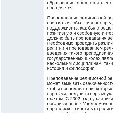
образование, а дополнять его 
поощряется.
Преподавание религиозной ре
состоять из объективного пре
поддерживать, как было решен
позитивную и свободную интер
должно быть преподавания ве
Необходимо проводить разли
религии и преподаванием рел
введения такого преподавания
государственных школах явля
нескольким дисциплинам, таким
история и философия.
Преподавание религиозной реа
может вызывать озабоченность
чтобы преподаватели, которы
первыми, получили серьезную
фактам. С 2002 года участник
организованных Уполномочен
европейского института религ