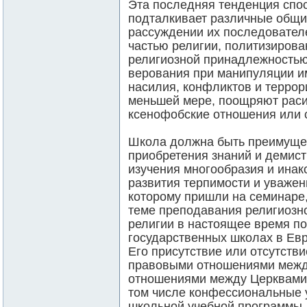
Эта последняя тенденция спо
подталкивает различные общи
рассуждении их последовател
частью религии, политизирова
религиозной принадлежностью
верования при манипуляции и
насилия, конфликтов и террори
меньшей мере, поощряют раси
ксенофобские отношения или 
Школа должна быть преимуще
приобретения знаний и демис
изучения многообразия и инак
развития терпимости и уважен
которому пришли на семинаре,
теме преподавания религиозн
религии в настоящее время п
государственных школах в Евро
Его присутствие или отсутств
правовыми отношениями межд
отношениями между Церквами. 
том числе конфессиональные у
школьной учебной программы,