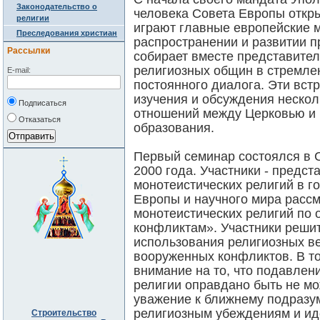
Законодательство о
человека Совета Европы откры
религии
играют главные европейские м
Преследования христиан
распространении и развитии п
Рассылки
собирает вместе представите
религиозных общин в стремле
E-mail:
постоянного диалога. Эти встр
изучения и обсуждения несколь
Подписаться
отношений между Церковью и 
Отказаться
образования.
Первый семинар состоялся в С
2000 года. Участники - предст
монотеистических религий в г
Европы и научного мира расс
монотеистических религий по
конфликтам». Участники решит
использования религиозных в
вооруженных конфликтов. В то
внимание на то, что подавлен
религии оправдано быть не мо
уважение к ближнему подразум
религиозным убеждениям и иде
Строительство