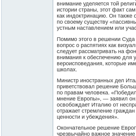
внимание уделяется той религ
истории страны, этот факт сам
как индоктринацию. Он также 
по своему существу «пассивн
устным наставлением или учас
Помимо этого в решении Суда 
вопрос о распятиях как визуа
следует рассматривать на фо
внимания к обеспечению для 
вероисповедания, которые име
школах.
Министр иностранных дел Ита
приветствовал решение Больш
по правам человека. «Победи
мнение Европы», ― заявил он,
освобождает Италию от неспр
отражает стремление граждан
ценности и убеждения».
Окончательное решение Европ
чрезвычайно важное значение