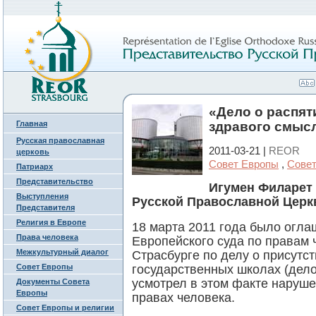
«Дело о распят
Главная
здравого смыс
Русская православная
2011-03-21 |
REOR
церковь
Совет Европы
,
Совет
Патриарх
Представительство
Игумен Филарет 
Выступления
Русской Православной Церк
Представителя
Религия в Европе
18 марта 2011 года было огл
Права человека
Европейского суда по правам 
Межкультурный диалог
Страсбурге по делу о присутс
Совет Европы
государственных школах (дело
усмотрел в этом факте наруш
Документы Совета
Европы
правах человека.
Совет Европы и религии