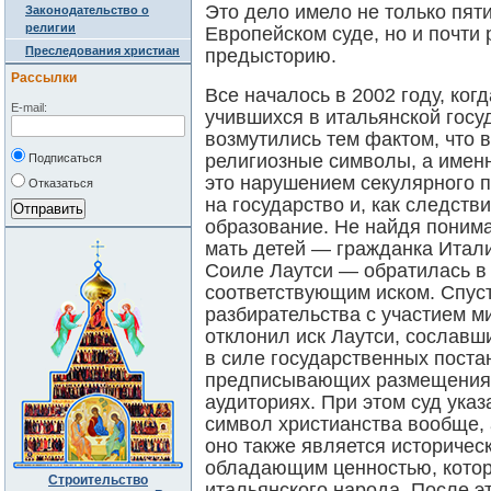
Это дело имело не только пя
Законодательство о
религии
Европейском суде, но и почти
Преследования христиан
предысторию.
Рассылки
Все началось в 2002 году, ког
E-mail:
учившихся в итальянской госу
возмутились тем фактом, что 
религиозные символы, а имен
Подписаться
это нарушением секулярного 
Отказаться
на государство и, как следств
образование. Не найдя поним
мать детей ― гражданка Итал
Соиле Лаутси ― обратилась в 
соответствующим иском. Спуст
разбирательства с участием м
отклонил иск Лаутси, сославш
в силе государственных поста
предписывающих размещения 
аудиториях. При этом суд указ
символ христианства вообще, а
оно также является историчес
обладающим ценностью, котор
Строительство
итальянского народа. После эт