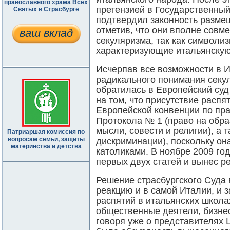
православного храма Всех
претензией в Государственный
Святых в Страсбурге
подтвердил законность разме
отметив, что они вполне совм
ваш вклад
секуляризма, так как символи
характеризующие итальянску
Исчерпав все возможности в И
радикального понимания секул
обратилась в Европейский суд
на том, что присутствие расп
Европейской конвенции по пра
Протокола № 1 (право на обра
мысли, совести и религии), а 
Патриаршая комиссия по
вопросам семьи, защиты
дискриминации), поскольку он
материнства и детства
католиками. В ноябре 2009 го
первых двух статей и вынес р
Решение страсбургского Суда
реакцию и в самой Италии, и 
распятий в итальянских школа
общественные деятели, бизне
говоря уже о представителях