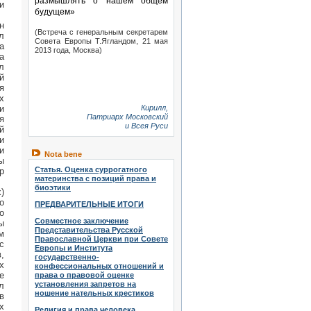
размышлять о нашем общем
и
будущем»
н
(Встреча с генеральным секретарем
л
Совета Европы Т.Ягландом, 21 мая
а
2013 года, Москва)
а
л
й
я
х
Кирилл,
и
Патриарх Московский
я
и Всея Руси
й
и
и
Nota bene
ы
Статья. Оценка суррогатного
р
материнства с позиций права и
биоэтики
)
о
ПРЕДВАРИТЕЛЬНЫЕ ИТОГИ
о
Совместное заключение
ы
Представительства Русской
м
Православной Церкви при Совете
с
Европы и Института
,
государственно-
х
конфессиональных отношений и
е
права о правовой оценке
установления запретов на
л
ношение нательных крестиков
в
х
Религия и права человека