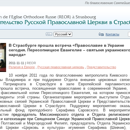
По благословению Святейшег
Контакты
В Страсбурге прошла встреча «Православие в Украине
сегодня. Пересопницкое Евангелие – святыня украинског
народа»
2011-11-11 |
REOR
Религия в Европе
,
Русская православная церковь
,
Представительство
10 ноября 2011 года по благословению митрополита Киевского 
ны Владимира и при поддержке Отдела внешних церковных связе
о Патриархата в Страсбурге в зале Европейской парламентско
прошла встреча, посвященная православию в современной Украине, 
 факсимильной копии Пересопницкого Евангелия, на котором принося
езиденты этой страны. Организаторами мероприятия выступили Отде
ковных связей Украинской Православной Церкви и Представительств
авославной Церкви в Страсбурге. Поддержку мероприятию оказа
тельный фонд преподобного Серафима Саровского. В мероприяти
частие
председатель Миссионерского отдела и Отдела религиозног
 и катехизации при Священном Синоде Украинской Православной Церкв
 Полтавский и Миргородский Филипп, председатель Отдела Украинско
ой Церкви «Церковь и культура» игумения Серафима (Шевчик), 