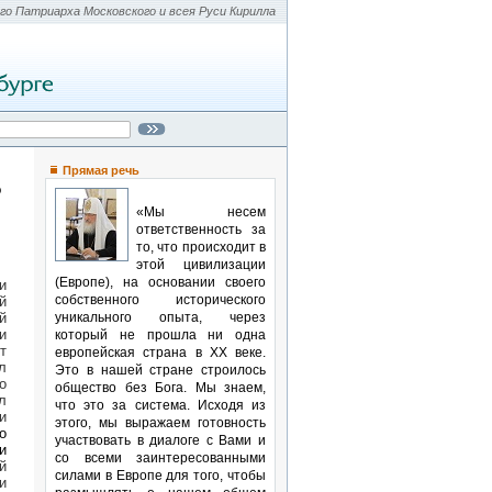
о Патриарха Московского и всея Руси Кирилла
Прямая речь
о
«Мы несем
ответственность за
то, что происходит в
этой цивилизации
(Европе), на основании своего
и
собственного исторического
й
уникального опыта, через
й
и
который не прошла ни одна
т
европейская страна в XX веке.
л
Это в нашей стране строилось
о
общество без Бога. Мы знаем,
л
что это за система. Исходя из
и
этого, мы выражаем готовность
о
участвовать в диалоге с Вами и
и
со всеми заинтересованными
й
силами в Европе для того, чтобы
и