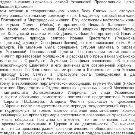
Отдела внешних церковных связей Украинской Православной Церкв
Николай Данилевич.
лом встречи в ставропигиальном храме Всех Святых был отслуже
тому равноапостольному великому князю Владимиру, который возглави
 Полтавский и Миргородский Филипп. Ему сослужили настоятель храм
тых
иг
умен Филипп (Рябых) и протоиерей Николай Данилевич. З
ием также молились клирик Берлинской епархии протоирей Михаи
рик Корсунской епархии иерей Даниэль Эскляйн; протоиерей Васили
у, настоятель прихода святого Иоанна Крестителя (Румынска
я Церковь); игумения Серафима (Шевчик), а также прихожане храма Все
асбурга. На молебне была совершена сугубая молитва о здрави
ля Украинской Православной Церкви. По окончании молитвослови
 Филипп приветсвовал молящихся и рассказал о пребывании украинско
делегации в Страсбурге. Игумения Серафима рассказала об истори
ересопницкого Евангелия и его значении для современной Украины 
нского мира. По благословению митрополита Киевского и всея Украин
 приходу Всех Святых в Страсбурге была преподнесена в да
я копия Пересопницкого Евангелия.
тречу в европейской парламентской ассоциации, игумен Филипп (Рябых
ветствие Председателя Отдела внешних церковных связей Московског
а митрополита Волоколамского Илариона. От лица Украинског
 к гостям обратилась заместитель постоянного представителя Украин
е Европы Н.Е.Шакура. Владыка Филипп рассказал о церковно
 в Украине после семидесятилетнего периода государственной борьбы 
Он поддчеркнул не только важное значение восстановления храмов
 семинарий, но привел примеры постепенного возвращения христиански
в жизнь общества. При этом он отметил, что тем не менее все ещ
я враждебное отношение к Церкви и ее деятельности. Он высказа
то, что со временем различные политические и общественные силы 
ут видеть в Церкви союзника и соработника в поддержании нравственны