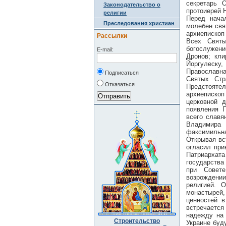
секретарь 
Законодательство о
протоиерей 
религии
Перед нача
Преследования христиан
молебен свя
архиепископ
Рассылки
Всех Свя
богослужен
E-mail:
Дронов; кли
Йоргулеск
Православна
Подписаться
Святых Стр
Отказаться
Предстояте
архиепископ
церковной 
появления П
всего славя
Владимира
факсимильна
Открывая вс
огласил при
Патриархат
государства
при Совет
возрождении
религией. 
монастырей,
ценностей 
встречаетс
надежду на 
Строительство
Украине буд