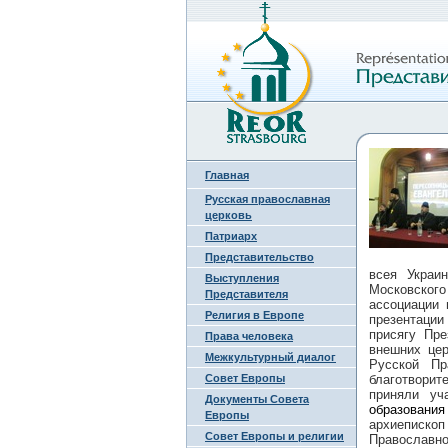
Главная
Русская православная
церковь
Патриарх
Представительство
всея Украи
Выступления
Московског
Представителя
ассоциации 
Религия в Европе
презентации
присягу Пр
Права человека
внешних цер
Межкультурный диалог
Русской Пр
Совет Европы
благотвори
приняли у
Документы Совета
образования
Европы
архиепископ
Совет Европы и религии
Православн