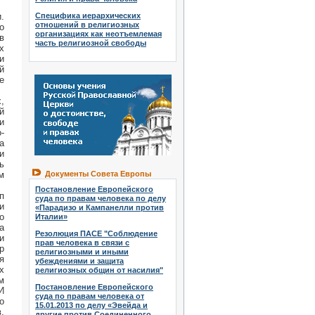
Специфика иерархических
.
отношений в религиозных
о
организациях как неотъемлемая
в
часть религиозной свободы
х
и
й
е
,
й
и
-
а
и
ь
Документы Совета Европы
м
Постановление Европейского
п
суда по правам человека по делу
и
«Парадизо и Кампанелли против
о
Италии»
а
Резолюция ПАСЕ "Соблюдение
и
прав человека в связи с
р
религиозными и иными
я
убеждениями и защита
х
религиозных общин от насилия"
м
Постановление Европейского
И
суда по правам человека от
о
15.01.2013 по делу «Эвейда и
,
другие против Соединенного