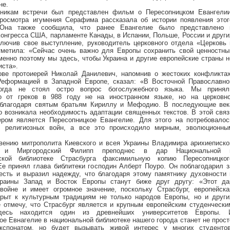
не.
тникам встречи был представлен фильм о Пересопницком Евангелии
росмотра игумения Серафима рассказала об истории появления этог
 Она также сообщила, что ранее Евангелие было представлено 
Конгресса США, парламенте Канады, в Испании, Польше, России и други
ключив свое выступление, руководитель церковного отдела «Церковь 
тметила: «Сейчас очень важно для Европы сохранить свой ценностны
менно поэтому мы здесь, чтобы Украина и другие европейские страны н
иста».
ве протоиерей Николай Данилевич, напомнив о жестоких конфликтах
Реформацией в Западной Европе, сказал: «В Восточной Православно
огда не стоял остро вопрос богослужебного языка. Мы принял
во от греков в 988 году не на иностранном языке, но на церковно
 благодаря святым братьям Кириллу и Мефодию. В последующие век
о возникала необходимость адаптации священных текстов. В этой связ
ром является Пересопницкое Евангелие. Для этого на потребовалос
, религиозных войн, а все это происходило мирным, эволюционны
вению митрополита Киевского и всея Украины Владимира арихиеписко
й и Миргородский Филипп преподнес в дар Национальной 
тской библиотеке Страсбурга факсимильную копию Пересопницког
Ее принял глава библитеки господин Алберт Поуро. Он поблагодарил з
есть и выразил надежду, что благодаря этому памятнику духовности 
краины Запад и Восток Европы станут биже друг другу: «Этот да
войне и имеет огромное значение, поскольку Страсбург, европейска
крыт к культурным традициям не только народов Европы, но и други
е отмечу, что Страсбург является и крупным европейским студенчески
здесь находится один из древнейших университетов Европы. 
ое Евнагелие в национальной библиотеке нашего города станет не прост
кспонатом, но будет вызывать живой интерес у многих студентов