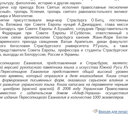
ультуру, филологию, историю и другие науки».
тречи хор прихода Всех Святых исполнил православные песнопения
ный», тропарь Успения, тропарь святого равноапостольного великог
мира и Многолетие.
ятии присутствовали вице-мэр Страсбурга О.Битц, постоянны
ель Ватикана при Совете Европы нунций А.Джиордано, глава мисси
Беларусь при Совете Европы А.Бушайло, сотрудник Представительств
й Федерации при Совете Европы И.Субботин, ответственный з
нские связи архиепископии Страсбурга каноник Жанн-Жорж Беглин
 армянского прихода священник Ватше Арапетьян, декан факультет
ского богословия Страсбургского университета Р.Гунэль, а такж
представители Совета Европы, профессора и студенты Страсбургског
а, выходцы из Белоруссии, России и Украины.
сопницкого Евангелия, представленная в Страсбурге, являетс
й версией рукописного памятника языка и искусства Южной Руси XV
Пересопницкое Евангелие представляет общий высокий уровен
ого времени, который отразился в деле книгоиздания. Книга стал
 формирования письменных форм, оказавших серьезное влияние н
 развитие украинского языка. Книга написана на пергаменте черным
 циноброю (красной краской). В 2008 году Украинская Православна
овместно с издательским домом «Адеф-Украина» осуществил
е издание Пересопницкого Евангелия в количестве 1000 экземпляров.
Версия для печат