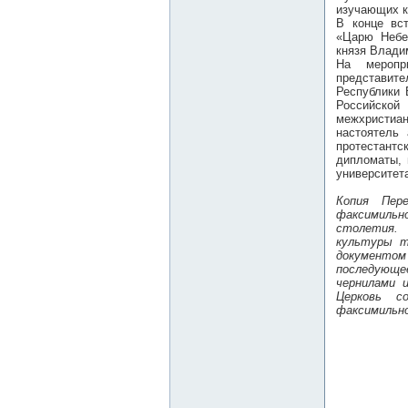
изучающих к
В конце вс
«Царю Небес
князя Влади
На меропри
представит
Республики 
Российско
межхристиа
настоятель
протестант
дипломаты, 
университет
Копия Пере
факсимильно
столетия. 
культуры т
документом
последующее
чернилами и
Церковь с
факсимильно