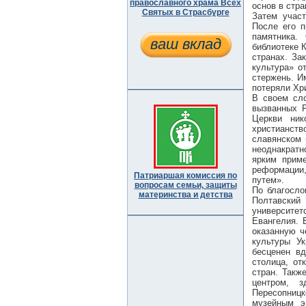
православного храма Всех
основ в стра
Святых в Страсбурге
Затем учас
После его п
памятника.
ваш вклад
библиотеке 
странах. За
культура» о
стержень. И
потеряли Хр
В своем сло
вызванных 
Церкви ник
христианст
славянском
неоднакратн
ярким приме
реформации
Патриаршая комиссия по
путем».
вопросам семьи, защиты
По благосло
материнства и детства
Полтавски
университе
Евангелия. 
оказанную ч
культуры У
бесценен вд
столица, от
стран. Такж
центром, 
Пересопницк
музейным э