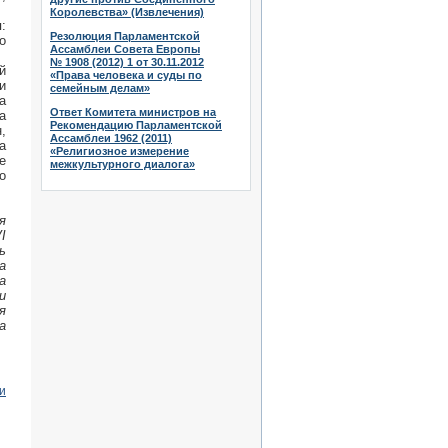
Королевства» (Извлечения)
:
Резолюция Парламентской
о
Ассамблеи Совета Европы
№ 1908 (2012) 1 от 30.11.2012
й
«Права человека и суды по
и
семейным делам»
а
Ответ Комитета министров на
а
Рекомендацию Парламентской
,
Ассамблеи 1962 (2011)
а
«Религиозное измерение
е
межкультурного диалога»
о
я
I
ь
а
а
и
я
а
и