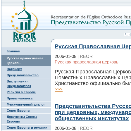
Русская Православная Це
Главная
2006-01-08 |
REOR
Русская православная
Русская православная церковь
церковь
Патриарх
Русская Православная Церковь
Представительство
Поместных Православных Цер
Выступления
Христианство официально было
Представителя
>>>
Религия в Европе
Права человека
Межкультурный диалог
Представительства Русск
Совет Европы
при церковных, междунар
Документы Совета
общественных институтах
Европы
Совет Европы и религии
2006-01-08 |
REOR