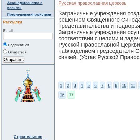
Русская православная церковь
Законодательство о
религии
Заграничные учреждения созд
Преследования христиан
решением Священного Синода
Рассылки
представительства и подворь
E-mail:
Заграничные учреждения осущ
соответствии с целями и зада
Русской Православной Церкви
Подписаться
наблюдением председателя О
Отказаться
связей. (Устав Русской Правосл
1
2
3
4
5
6
7
8
9
10
11
16
17
Строительство