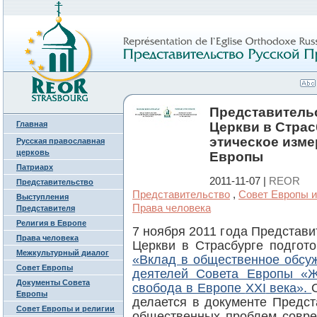
Представитель
Главная
Церкви в Страс
этическое изме
Русская православная
церковь
Европы
Патриарх
2011-11-07 |
REOR
Представительство
Представительство
,
Совет Европы и
Выступления
Права человека
Представителя
Религия в Европе
7 ноября 2011 года Представ
Права человека
Церкви в Страсбурге подгот
Межкультурный диалог
«Вклад в общественное обсу
Совет Европы
деятелей Совета Европы «Ж
Документы Совета
свобода в Европе
XXI
века».
Европы
делается в документе Предст
Совет Европы и религии
общественных проблем совре