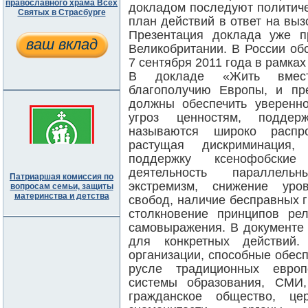
православного храма Всех
докладом последуют политич
Святых в Страсбурге
план действий в ответ на вы
Презентация доклада уже 
ваш вклад
Великобритании. В России об
7 сентября 2011 года в рамка
В докладе «Жить вмест
благополучию Европы, и пр
должны обеспечить уверенн
угроз ценностям, поддер
называются широко распро
растущая дискриминация
поддержку ксенофобские
деятельность параллель
Патриаршая комиссия по
экстремизм, снижение уро
вопросам семьи, защиты
материнства и детства
свобод, наличие бесправных 
столкновение принципов ре
самовыражения. В документе
для конкретных действий
организации, способные обес
русле традиционных европ
системы образования, СМИ
гражданское общество, це