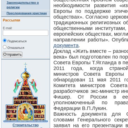
Законодательство о
необходимости развития «и
религии
Европы по поддержке этиче
Преследования христиан
обществах». Согласно церков
Рассылки
традиционных религиозных о
общественными институтами,
E-mail:
европейских обществах, могли
направлении работы». Опубл
Подписаться
документа
.
Отказаться
Доклад «Жить вместе – разно
века» был подготовлен по по
Совета Европы Т.Ягланда в пе
2011 года, когда страно
министров Совета Европы
обнародован 11 мая 2011 г
Комитета министров Совет
разработчиков экс-министр и
Фишер. От России в ее 
уполномоченный по прав
Федерации В.П.Лукин.
Важность документа для 
словами Генерального секр
заявил на его презентации 
Строительство